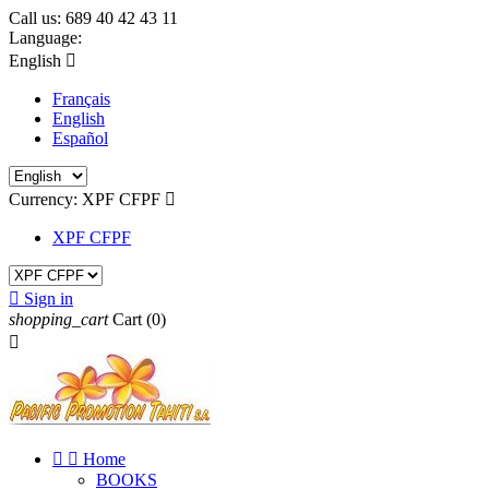
Call us:
689 40 42 43 11
Language:
English

Français
English
Español
Currency:
XPF CFPF

XPF CFPF

Sign in
shopping_cart
Cart
(0)



Home
BOOKS