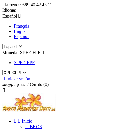
Llámenos:
689 40 42 43 11
Idioma:
Español

Français
English
Español
Moneda:
XPF CFPF

XPF CFPF

Iniciar sesión
shopping_cart
Carrito
(0)



Inicio
LIBROS