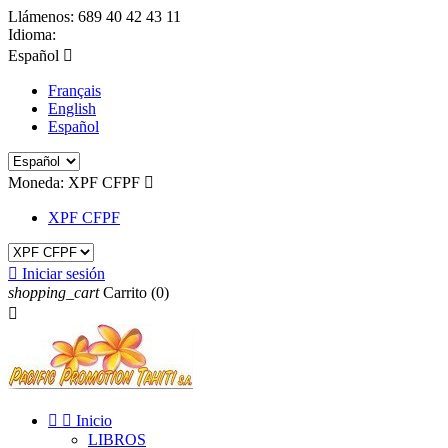
Llámenos:
689 40 42 43 11
Idioma:
Español

Français
English
Español
Moneda:
XPF CFPF

XPF CFPF

Iniciar sesión
shopping_cart
Carrito
(0)



Inicio
LIBROS