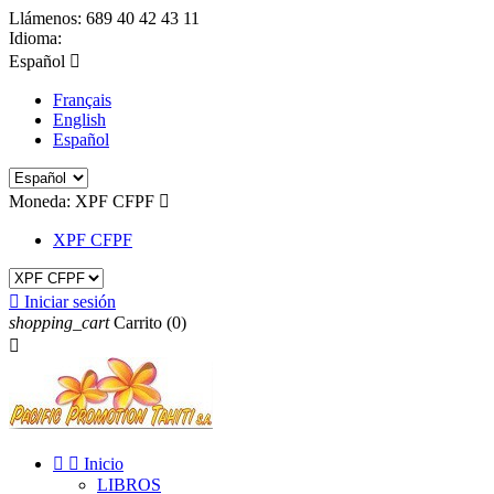
Llámenos:
689 40 42 43 11
Idioma:
Español

Français
English
Español
Moneda:
XPF CFPF

XPF CFPF

Iniciar sesión
shopping_cart
Carrito
(0)



Inicio
LIBROS